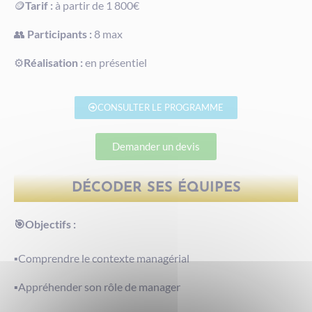
🪙
Tarif :
à partir de 1 800€
👥
Participants :
8 max
⚙️
Réalisation :
en présentiel
CONSULTER LE PROGRAMME
Demander un devis
DÉCODER SES ÉQUIPES
🎯Objectifs :
▪️Comprendre le contexte managérial
▪️Appréhender son rôle de manager