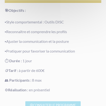
🎯Objectifs :
▪️Style comportemental : Outils DISC
▪️Reconnaître et comprendre les profils
▪️Ajuster la communication et la posture
▪️Pratiquer pour favoriser la communication
⏱️
Durée :
1 jour
🪙
Tarif :
à partir de 600€
👥
Participants :
8 max
⚙️
Réalisation :
en présentiel
CONSULTER LE PROGRAMME