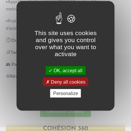
▪️Appréhender la personnalité, les besoins et les
motivations du collaborateur
▪️Pratiquer les techniques essentielles de pilotage et
d’animation
This site uses cookies
and gives you control
⏱️
Durée :
3 jours
over what you want to
🪙
Tarif :
à partir de 1 800€
activate
👥
Participants :
8 max
OK, accept all
⚙️
Réalisation :
en présentiel
Deny all cookies
Personalize
CONSULTER LE PROGRAMME
Demander un devis
COHÉSION 360