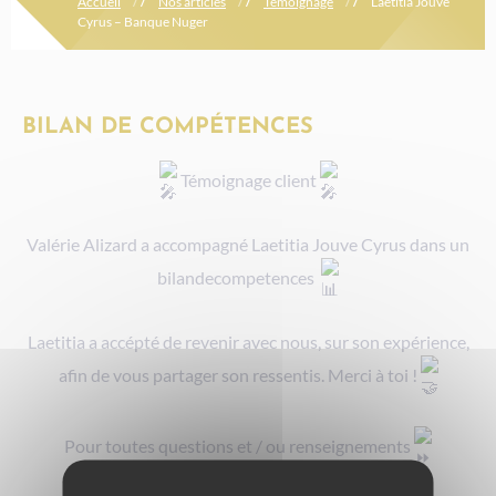
Accueil
/
/
Nos articles
/
/
Témoignage
/
/
Laetitia Jouve
Cyrus – Banque Nuger
BILAN DE COMPÉTENCES
Témoignage client
Valérie Alizard a accompagné Laetitia Jouve Cyrus dans un
bilandecompetences
Laetitia a accépté de revenir avec nous, sur son expérience,
afin de vous partager son ressentis. Merci à toi !
Pour toutes questions et / ou renseignements
contact@kalirh.com